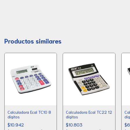
Productos similares
Calculadora Ecal TC10 8
Calculadora Ecal TC22 12
Ca
dígitos
dígitos
díg
$10.942
$10.803
$6