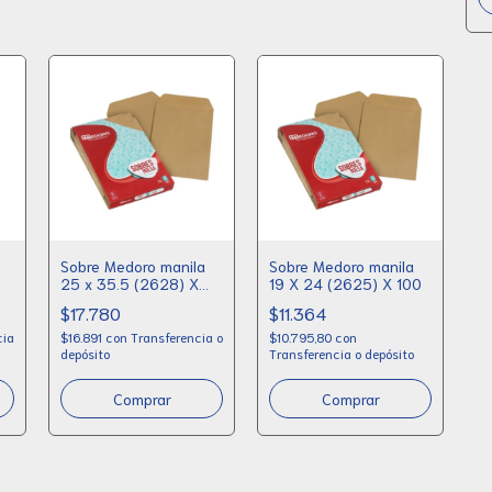
Sobre Medoro manila
Sobre Medoro manila
25 x 35.5 (2628) X
19 X 24 (2625) X 100
100
$17.780
$11.364
cia
$16.891
con
Transferencia o
$10.795,80
con
depósito
Transferencia o depósito