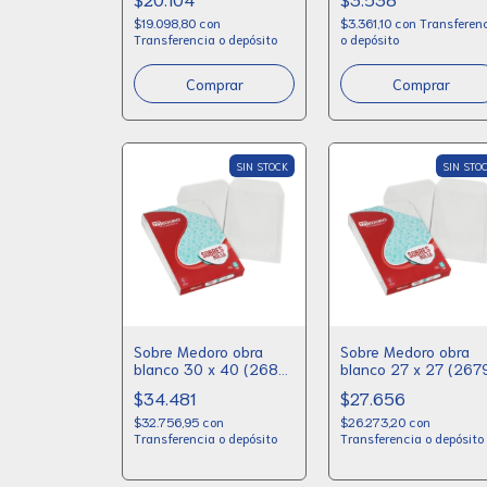
$19.098,80
con
$3.361,10
con
Transferen
Transferencia o depósito
o depósito
SIN STOCK
SIN STO
Sobre Medoro obra
Sobre Medoro obra
blanco 30 x 40 (2680)
blanco 27 x 27 (267
x 100
x 100
$34.481
$27.656
$32.756,95
con
$26.273,20
con
Transferencia o depósito
Transferencia o depósito