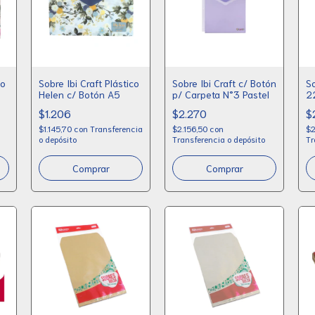
co
Sobre Ibi Craft Plástico
Sobre Ibi Craft c/ Botón
S
Helen c/ Botón A5
p/ Carpeta N°3 Pastel
2
1
$1.206
$2.270
$
$1.145,70
con
Transferencia
$2.156,50
con
$2
o depósito
Transferencia o depósito
Tr
Comprar