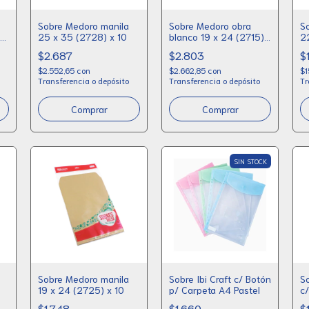
Sobre Medoro manila
Sobre Medoro obra
S
12
25 x 35 (2728) x 10
blanco 19 x 24 (2715)
2
x 10
1
$2.687
$2.803
$
$2.552,65
con
$2.662,85
con
$1
Transferencia o depósito
Transferencia o depósito
Tr
SIN STOCK
Sobre Medoro manila
Sobre Ibi Craft c/ Botón
So
19 x 24 (2725) x 10
p/ Carpeta A4 Pastel
c
$1.748
$1.660
$