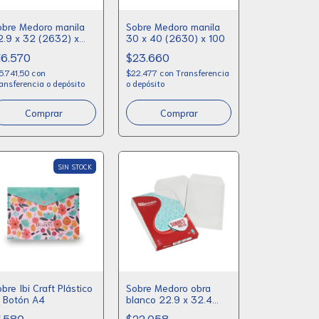
obre Medoro manila
Sobre Medoro manila
2.9 x 32 (2632) x
30 x 40 (2630) x 100
00
16.570
$23.660
5.741,50
con
$22.477
con
Transferencia
ansferencia o depósito
o depósito
SIN STOCK
bre Ibi Craft Plástico
Sobre Medoro obra
/ Botón A4
blanco 22.9 x 32.4
(2682) x 100
1.580
$22.058