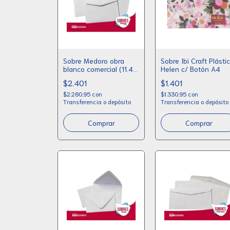
Sobre Medoro obra
Sobre Ibi Craft Plásti
blanco comercial (11.4 x
Helen c/ Botón A4
16.2) x 20
$2.401
$1.401
$2.280,95
con
$1.330,95
con
Transferencia o depósito
Transferencia o depósito