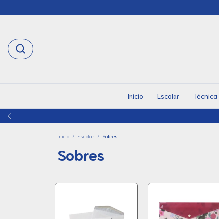
Inicio
Escolar
Técnica
Inicio
/
Escolar
/
Sobres
Sobres