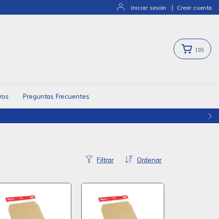
Iniciar sesión
|
Crear cuenta
(
0
)
ros
Preguntas Frecuentes
Filtrar
Ordenar