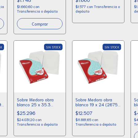
cia
$1.660,60
con
$1.577
con
Transferencia o
$1
Transferencia o depósito
depósito
de
CK
SIN STOCK
SIN STOCK
Sobre Medoro obra
Sobre Medoro obra
S
9)
blanco 25 x 35.3
blanco 19 x 24 (2675)
b
(2678) x 100
x 100
(
$25.296
$12.507
$
$24.031,20
con
$11.881,65
con
$4
Transferencia o depósito
Transferencia o depósito
Tr