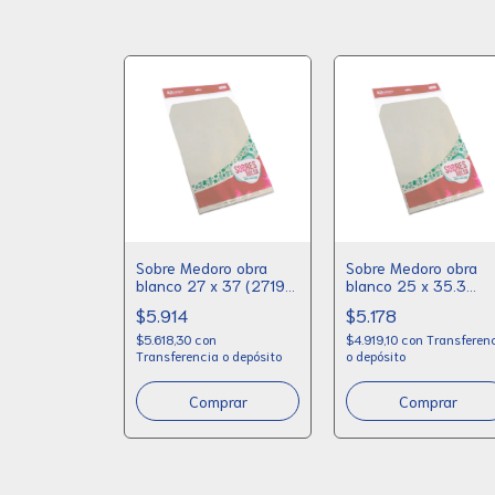
Sobre Medoro obra
Sobre Medoro obra
blanco 27 x 37 (2719)
blanco 25 x 35.3
x 10
(2718) x 10
$5.914
$5.178
$5.618,30
con
$4.919,10
con
Transferen
Transferencia o depósito
o depósito