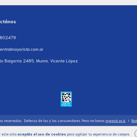
ctános
7802479
entralmayorista.com.ar
to Baigorria 2485, Munro, Vicente López
os reservados.
Defensa de las y los consumidores. Para reclamos
ingresá acá.
/
Bot
 este sitio
aceptás el uso de cookies
para agilizar tu experiencia de compra.