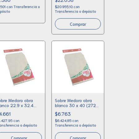
.501
con
Transferencia o
$20.955,10
con
pósito
Transferencia o depósito
obre Medoro obra
Sobre Medoro obra
lanco 22.9 x 32.4
blanco 30 x 40 (2720)
2722) x 10
x 10
4.661
$6.763
.427,95
con
$6.424,85
con
ansferencia o depósito
Transferencia o depósito