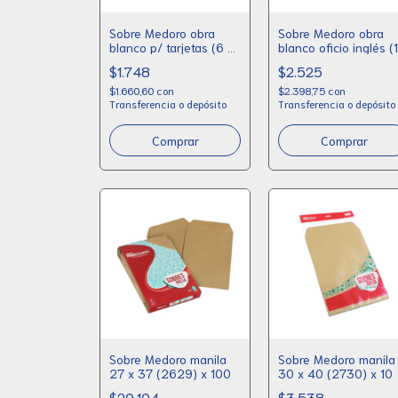
Sobre Medoro obra
Sobre Medoro obra
blanco p/ tarjetas (6 x
blanco oficio inglés (
10.4) x 20
x 23.5) x 20
$1.748
$2.525
$1.660,60
con
$2.398,75
con
Transferencia o depósito
Transferencia o depósito
Sobre Medoro manila
Sobre Medoro manila
27 x 37 (2629) x 100
30 x 40 (2730) x 10
$20.104
$3.538