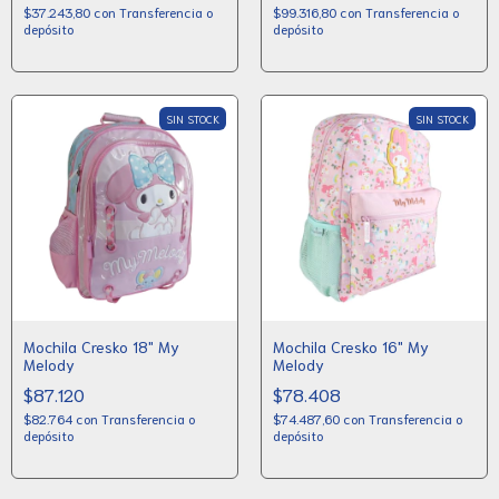
$37.243,80
con
Transferencia o
$99.316,80
con
Transferencia o
depósito
depósito
SIN STOCK
SIN STOCK
Mochila Cresko 18" My
Mochila Cresko 16" My
Melody
Melody
$87.120
$78.408
$82.764
con
Transferencia o
$74.487,60
con
Transferencia o
depósito
depósito