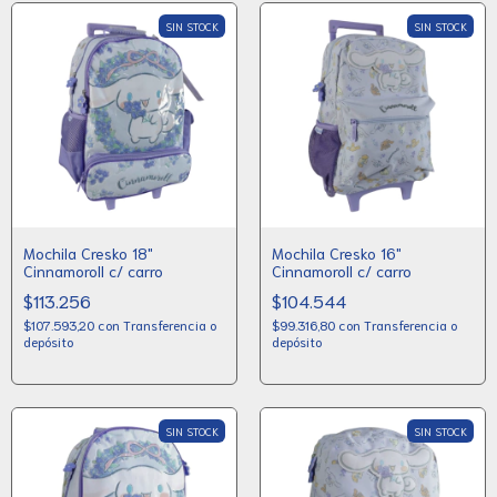
SIN STOCK
SIN STOCK
Mochila Cresko 18"
Mochila Cresko 16"
Cinnamoroll c/ carro
Cinnamoroll c/ carro
$113.256
$104.544
$107.593,20
con
Transferencia o
$99.316,80
con
Transferencia o
depósito
depósito
SIN STOCK
SIN STOCK