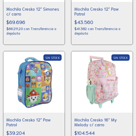
Mochila Cresko 12" Simones
Mochila Cresko 12" Paw
c/ carro
Patrol
$69.696
$43.560
$66.211,20
con
Transferencia o
$41.382
con
Transferencia o
depósito
depósito
SIN STOCK
SIN STOCK
Mochila Cresko 12" Paw
Mochila Cresko 16" My
Patrol
Melody c/ carro
$39.204
$104.544