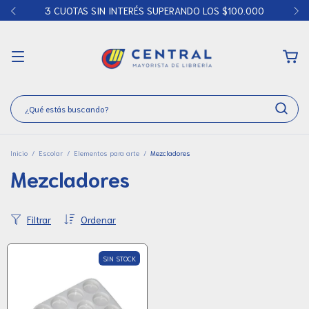
3 CUOTAS SIN INTERÉS SUPERANDO LOS $100.000
Inicio
/
Escolar
/
Elementos para arte
/
Mezcladores
Mezcladores
Filtrar
Ordenar
SIN STOCK