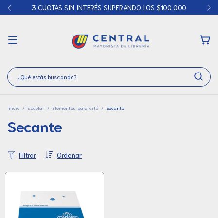
3 CUOTAS SIN INTERÉS SUPERANDO LOS $100.000
Inicio
/
Escolar
/
Elementos para arte
/
Secante
Secante
Filtrar
Ordenar