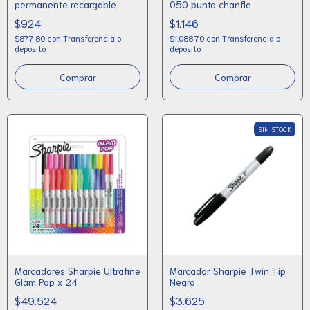
permanente recargable
050 punta chanfle
punta chanfle
$924
$1.146
$877,80
con
Transferencia o
$1.088,70
con
Transferencia o
depósito
depósito
Comprar
Comprar
SIN STOCK
Marcadores Sharpie Ultrafine
Marcador Sharpie Twin Tip
Glam Pop x 24
Negro
$49.524
$3.625