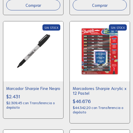
SIN STOCK
SIN STOCK
Marcador Sharpie Fine Negro
Marcadores Sharpie Acrylic x
12 Pastel
$2.431
$46.676
$2.309,45
con
Transferencia o
depósito
$44.342,20
con
Transferencia o
depósito