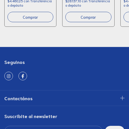
$4.460,25
con
Transferencia
$28.137,10
con
Transferencia
$4.
o depósito
o depósito
o d
Seguinos
Contactános
Suscribite al newsletter