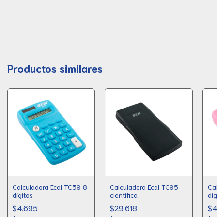
Productos similares
Calculadora Ecal TC59 8
Calculadora Ecal TC95
Ca
dígitos
científica
díg
$4.695
$29.618
$4