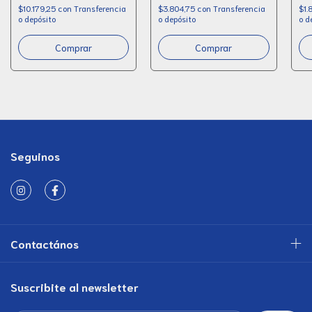
$10.179,25
con
Transferencia
$3.804,75
con
Transferencia
$1.
o depósito
o depósito
o d
Seguinos
Contactános
Suscribite al newsletter