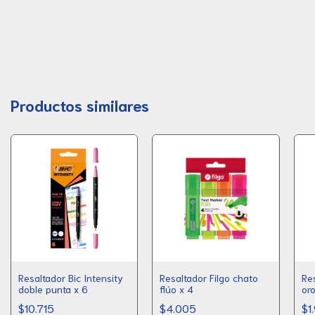
Productos similares
Resaltador Bic Intensity
Resaltador Filgo chato
Res
doble punta x 6
flúo x 4
oro
$10.715
$4.005
$1