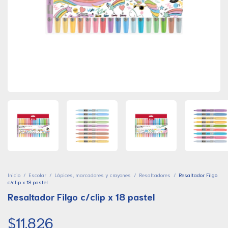
Inicio
/
Escolar
/
Lápices, marcadores y crayones
/
Resaltadores
/
Resaltador Filgo
c/clip x 18 pastel
Resaltador Filgo c/clip x 18 pastel
$11.826