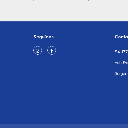
Seguinos
Conta
54113
hola@c
Sargen