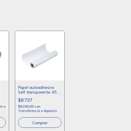
Papel autoadhesivo
Self transparente 45 x
10 m
$8.727
ia o
$8.290,65
con
Transferencia o depósito