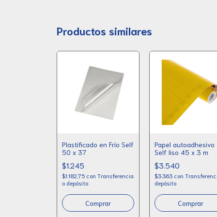
Productos similares
Plastificado en Frío Self
Papel autoadhesivo
50 x 37
Self liso 45 x 3 m
$1.245
$3.540
$1.182,75
con
Transferencia
$3.363
con
Transferenc
o depósito
depósito
Comprar