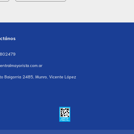
ctános
7802479
entralmayorista.com.ar
to Baigorria 2485, Munro, Vicente López