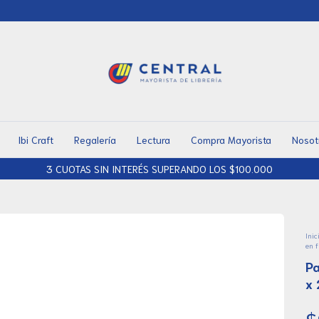
Ibi Craft
Regalería
Lectura
Compra Mayorista
Nosot
Inic
en f
Pa
x 