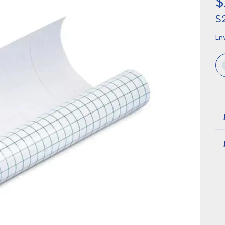
$
$
Env