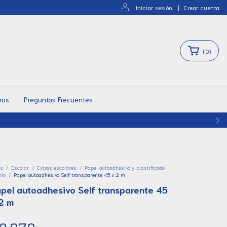
Iniciar sesión
|
Crear cuenta
(
0
)
ros
Preguntas Frecuentes
5% DE DESCUENTO
io
/
Escolar
/
Extras escolares
/
Papel autoadhesivo y plastificado
río
/
Papel autoadhesivo Self transparente 45 x 2 m
pel autoadhesivo Self transparente 45
2 m