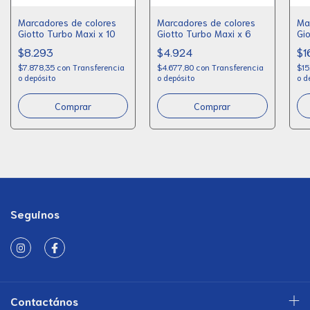
Marcadores de colores
Marcadores de colores
Ma
Giotto Turbo Maxi x 10
Giotto Turbo Maxi x 6
Gi
$8.293
$4.924
$1
$7.878,35
con
Transferencia
$4.677,80
con
Transferencia
$15
o depósito
o depósito
o d
Seguinos
Contactános