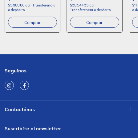
$5.988,80
con
Transferencia
$38.544,35
con
$11
o depósito
Transferencia o depósito
o d
Seguinos
Contactános
Suscribite al newsletter