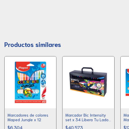
Productos similares
Marcadores de colores
Marcador Bic Intensity
Ma
Maped Jungle x 12
set x 34 Libera Tu Lado
Ma
Creativo
$6.304
$40.573
$1