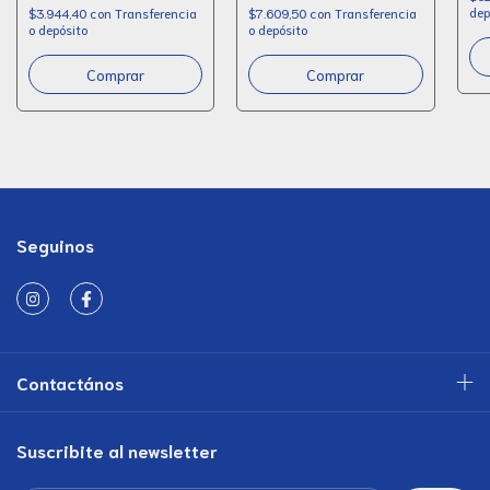
dep
$3.944,40
con
Transferencia
$7.609,50
con
Transferencia
o depósito
o depósito
Comprar
Seguinos
Contactános
Suscribite al newsletter