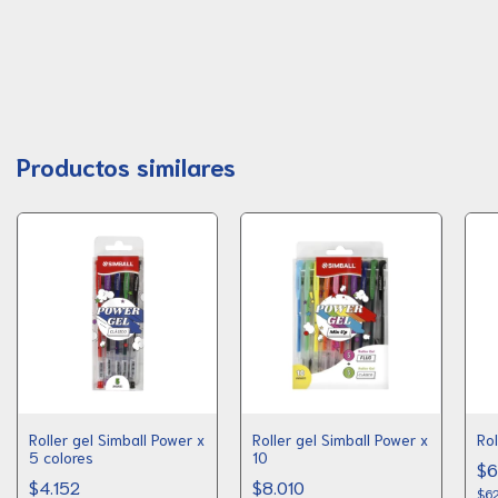
Productos similares
Roller gel Simball Power x
Roller gel Simball Power x
Rol
5 colores
10
$6
$4.152
$8.010
$6