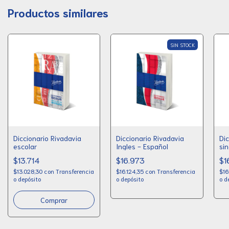
Productos similares
SIN STOCK
Diccionario Rivadavia
Diccionario Rivadavia
Dic
escolar
Ingles - Español
si
$13.714
$16.973
$1
$13.028,30
con
Transferencia
$16.124,35
con
Transferencia
$16
o depósito
o depósito
o d