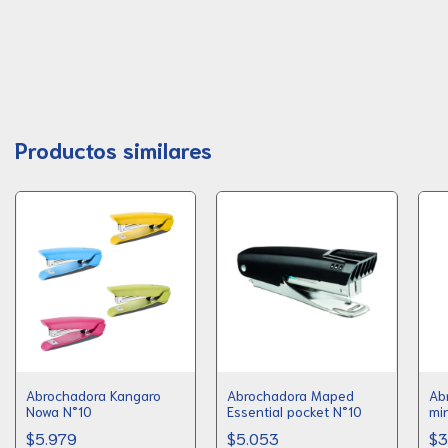
Productos similares
Abrochadora Kangaro
Abrochadora Maped
Ab
Nowa N°10
Essential pocket N°10
min
$5.979
$5.053
$3