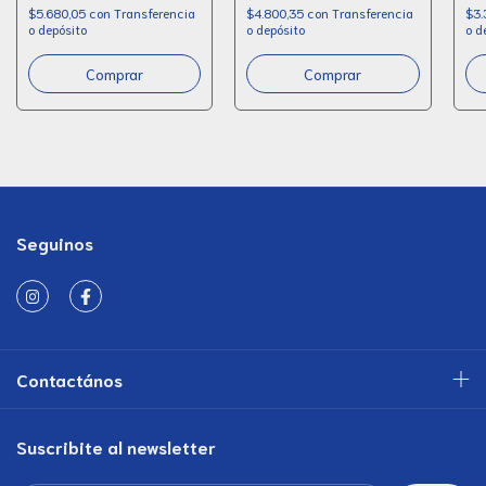
$5.680,05
con
Transferencia
$4.800,35
con
Transferencia
$3.
o depósito
o depósito
o d
Seguinos
Contactános
Suscribite al newsletter