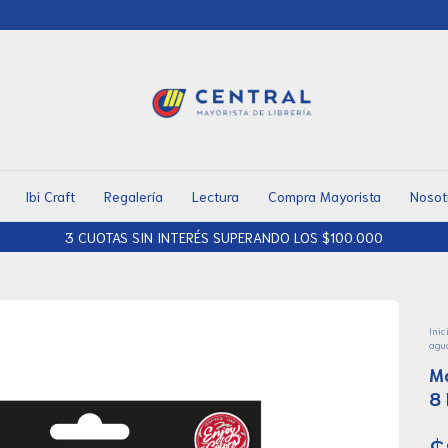
Ibi Craft
Regalería
Lectura
Compra Mayorista
Nosot
3 CUOTAS SIN INTERÉS SUPERANDO LOS $100.000
Inic
agu
Ma
8 