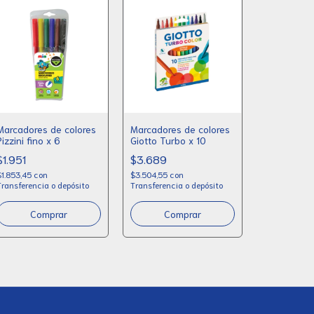
Marcadores de colores
Marcadores de colores
Pizzini fino x 6
Giotto Turbo x 10
Marcadores
$1.951
$3.689
Giotto Tur
$1.853,45
con
$3.504,55
con
$16.313
Transferencia o depósito
Transferencia o depósito
$15.497,35
c
Transferenci