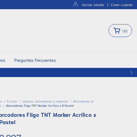
Iniciar sesión
|
Crear cuenta
(
0
)
ros
Preguntas Frecuentes
io
/
Escolar
/
Lápices, marcadores y crayones
/
Marcadores al
a
/
Marcadores Filgo TNT Marker Acrílico x 8 Pastel
rcadores Filgo TNT Marker Acrílico x
Pastel