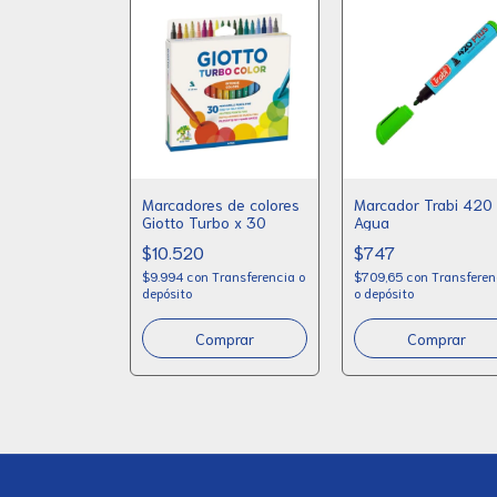
Trabi 421 al
Marcadores de colores
Marcador Trabi 420 
rgable negro
Giotto Turbo x 30
Agua
nfle
$10.520
$747
n
Transferencia
$9.994
con
Transferencia o
$709,65
con
Transferen
depósito
o depósito
Comprar