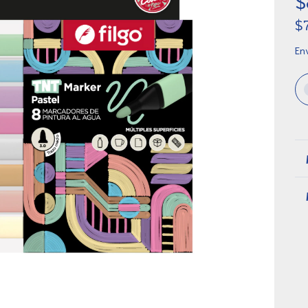
$
$
Env